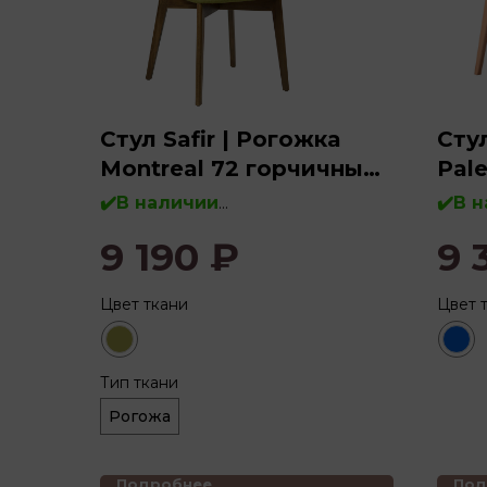
Стул Safir | Рогожка
Сту
Montreal 72 горчичный
Pal
(светлый орех)
✔️В наличии
✔️В 
9 190
₽
9 
Дерево:
бук, массив дерева
Дере
Цвет ткани
Цвет 
Тип ткани
Рогожа
Подробнее
Под