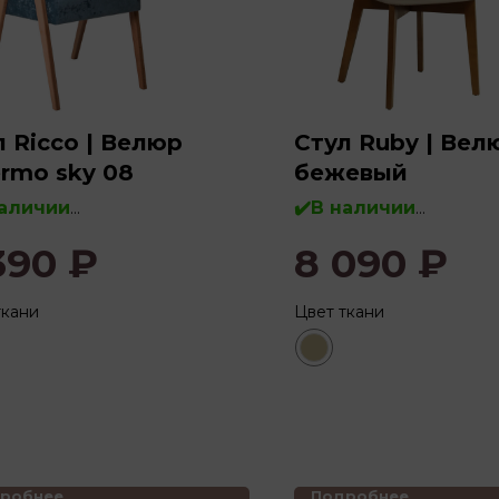
л Ricco | Велюр
Стул Ruby | Вел
ermo sky 08
бежевый
наличии
✔️В наличии
390
₽
8 090
₽
во:
бук, массив дерева
Дерево:
бук, массив де
ткани
Цвет ткани
робнее
Подробнее