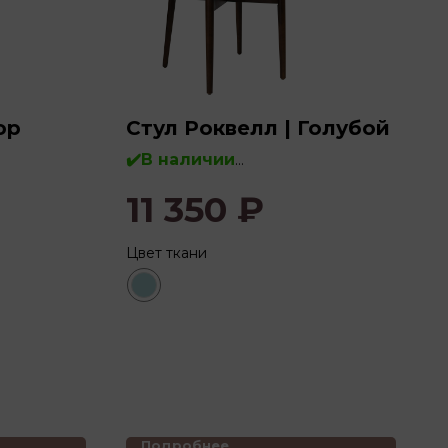
юр
Стул Роквелл | Голубой
✔️В наличии
11 350
₽
Дерево:
бук, массив дерева
рева
Цвет ткани
Подробнее