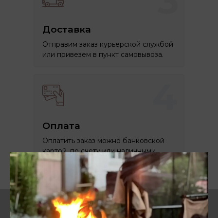
3
Доставка
Отправим заказ курьерской службой
или привезем в пункт самовывоза.
4
Оплата
Оплатить заказ можно банковской
картой, по счету или наличными
при самовывозе.