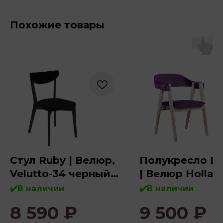
Похожие товары
Стул Ruby | Велюр,
Полукресло Do
Velutto-34 черный
| Велюр Hollan
(морилка венге)
✔️В наличии
✔️В наличии
8 590
₽
9 500
₽
Дерево:
бук, массив дерева
Дерево:
бук, массив дер