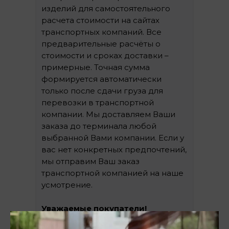
изделий для самостоятельного
расчета стоимости на сайтах
транспортных компаний. Все
предварительные расчёты о
стоимости и сроках доставки –
примерные. Точная сумма
формируется автоматически
только после сдачи груза для
перевозки в транспортной
компании. Мы доставляем Ваши
заказа до терминала любой
выбранной Вами компании. Если у
вас нет конкретных предпочтений,
мы отправим Ваш заказ
транспортной компанией на наше
усмотрение.
Уважаемые покупатели!
Обращаем Ваше внимание, что