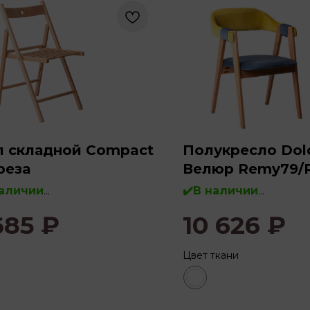
л складной Compact
Полукресло Dolc
реза
Велюр Remy79/
(под лак)
наличии
✔️В наличии
685
₽
10 626
₽
во:
береза, массив дерева
Дерево:
бук, массив де
Цвет ткани