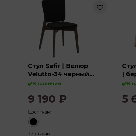
Стул Safir | Велюр
Сту
Velutto-34 черный
| бе
(морилка венге)
✔️В наличии
✔️В 
9 190
₽
5 
Дерево:
бук, массив дерева
Дере
Цвет ткани
Тип ткани