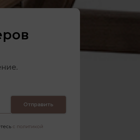
еров
ение.
Отправить
етесь
с политикой