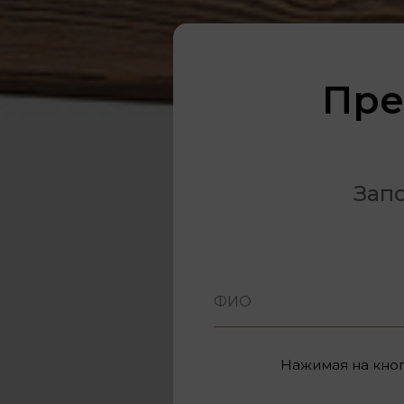
Пре
Запо
Нажимая на кноп