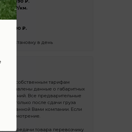
КАД -
1890 ₽.
₽ + 50 ₽/км.
ся
ии –
1990 ₽.
 нас установку в день
е
ится по собственным тарифам
предоставлены данные о габаритных
ых компаний. Все предварительные
чески только после сдачи груза
й выбранной Вами компании. Если
наше усмотрение.
мент передачи товара перевозчику