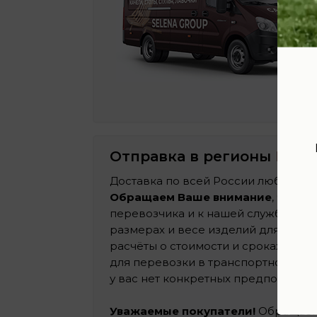
Отправка в регионы
Росс
Доставка по всей России любой тр
Обращаем Ваше внимание
, что о
перевозчика и к нашей службе дос
размерах и весе изделий для самос
расчёты о стоимости и сроках дост
для перевозки в транспортной ком
у вас нет конкретных предпочтений
Уважаемые покупатели!
Обращаем 