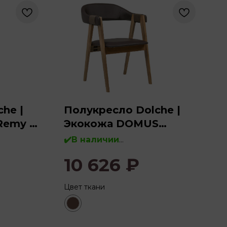
he |
Полукресло Dolche |
Remy 72
Экокожа DOMUS
chocolate (светлый
✔️В наличии
орех)
10 626
₽
рева
Дерево:
бук, массив дерева
Цвет ткани