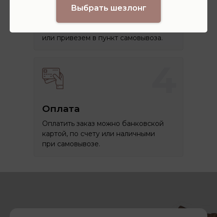
Выбрать шезлонг
Доставка
Отправим заказ курьерской службой
или привезем в пункт самовывоза.
4
Оплата
Оплатить заказ можно банковской
картой, по счету или наличными
при самовывозе.