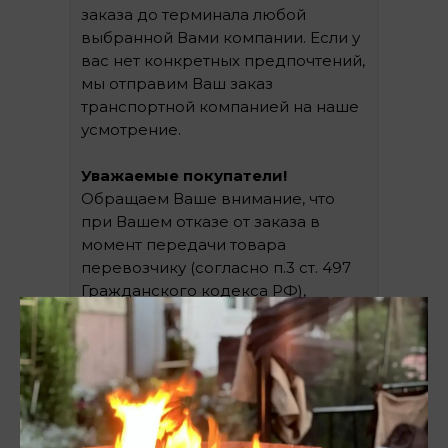
заказа до терминала любой
выбранной Вами компании. Если у
вас нет конкретных предпочтений,
мы отправим Ваш заказ
транспортной компанией на наше
усмотрение.
Уважаемые покупатели!
Обращаем Ваше внимание, что
при Вашем отказе от заказа в
момент передачи товара
перевозчику (согласно п.3 ст. 497
Гражданского кодекса РФ),
стоимость доставки оплачивается
в полном объеме в любом случае.
1
Оформление