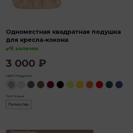
Одноместная квадратная подушка
О
для кресла-кокона
п
✔️В наличии
✔️
3 000
₽
3
Цвет подушек
Цв
Тип ткани
Полиэстер
Ти
П
Подробнее