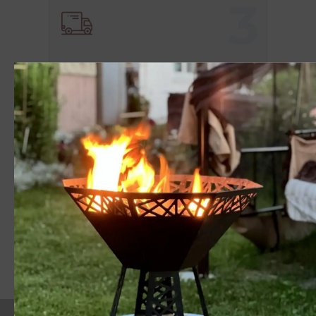
3
Доставка
Отправим заказ курьерской службой
или привезем в пункт самовывоза.
4
Оплата
Оплатить заказ можно банковской
картой, по счету или наличными
при самовывозе.