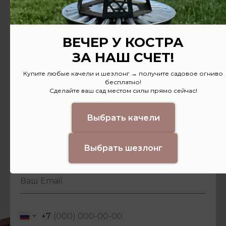
ВЕЧЕР У КОСТРА
Предложение
ЗА НАШ СЧЕТ!
для дилеров
Купите любые качели и шезлонг → получите садовое огниво
бесплатно!
Интересуют оптовые цены?
Сделайте ваш сад местом силы прямо сейчас!
Заполните заявку и получите
предложение.
Выбрать качели
Выбрать шезлонг
+7