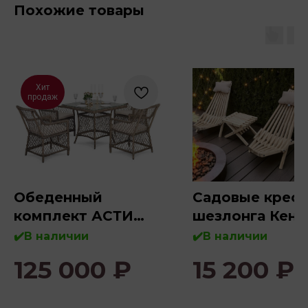
Похожие товары
Хит
продаж
Обеденный
Садовые кресл
комплект АСТИ
шезлонга Кент
(квадратный стол)
+ подушка и с
✔️В наличии
✔️В наличии
- с покраской 
125 000
₽
15 200
₽
масла - Венге)