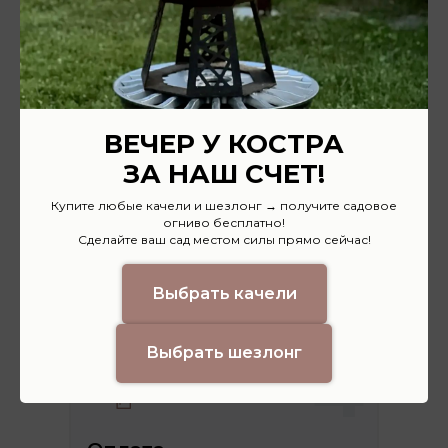
Подтверждение
Мы свяжемся с вами в течение дня,
проконсультируем и вышлем
дополнительную информацию на
WhatsApp.
ВЕЧЕР У КОСТРА
3
ЗА НАШ СЧЕТ!
Купите любые качели и шезлонг → получите садовое
огниво бесплатно!
Сделайте ваш сад местом силы прямо сейчас!
Доставка
Отправим заказ курьерской службой
Выбрать качели
или привезем в пункт самовывоза.
Выбрать шезлонг
4